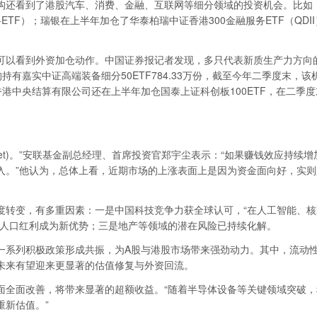
还看到了港股汽车、消费、金融、互联网等细分领域的投资机会。比如
ETF）；瑞银在上半年加仓了华泰柏瑞中证香港300金融服务ETF（QDI
以看到外资加仓动作。中国证券报记者发现，多只代表新质生产力方向的
有嘉实中证高端装备细分50ETF784.33万份，截至今年二季度末，该
，香港中央结算有限公司还在上半年加仓国泰上证科创板100ETF，在二季
Asset)。”安联基金副总经理、首席投资官郑宇尘表示：“如果赚钱效应持续增
入。”他认为，总体上看，近期市场的上涨表面上是因为资金面向好，实则
转变，有多重因素：一是中国科技竞争力获全球认可，“在人工智能、核
代人口红利成为新优势；三是地产等领域的潜在风险已持续化解。
系列积极政策形成共振，为A股与港股市场带来强劲动力。其中，流动
未来有望迎来更显著的估值修复与外资回流。
全面改善，将带来显著的超额收益。“随着半导体设备等关键领域突破，
重新估值。”