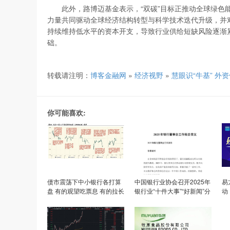
此外，路博迈基金表示，“双碳”目标正推动全球绿色能
力量共同驱动全球经济结构转型与科学技术迭代升级，并
持续维持低水平的资本开支，导致行业供给短缺风险逐渐
础。
转载请注明：
博客金融网
»
经济视野
»
慧眼识“牛基” 外
你可能喜欢:
债市震荡下中小银行各打算
中国银行业协会召开2025年
易
盘 有的观望吃票息 有的拉长
银行业“十件大事”“好新闻”分
动
久期增收益
享交流会