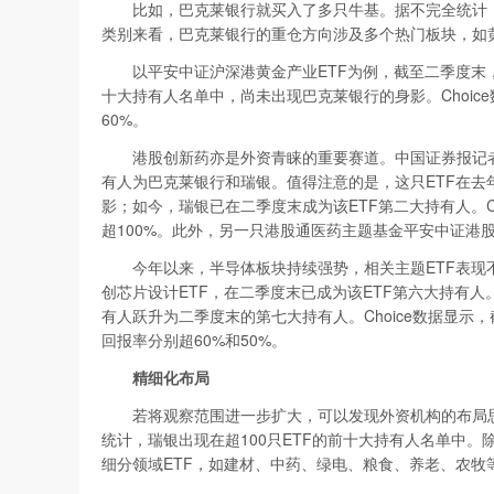
比如，巴克莱银行就买入了多只牛基。据不完全统计，截
类别来看，巴克莱银行的重仓方向涉及多个热门板块，如
以平安中证沪深港黄金产业ETF为例，截至二季度末，巴
十大持有人名单中，尚未出现巴克莱银行的身影。Choic
60%。
港股创新药亦是外资青睐的重要赛道。中国证券报记者发
有人为巴克莱银行和瑞银。值得注意的是，这只ETF在去
影；如今，瑞银已在二季度末成为该ETF第二大持有人。C
超100%。此外，另一只港股通医药主题基金平安中证港
今年以来，半导体板块持续强势，相关主题ETF表现不
创芯片设计ETF，在二季度末已成为该ETF第六大持有
有人跃升为二季度末的第七大持有人。Choice数据显示
回报率分别超60%和50%。
精细化布局
若将观察范围进一步扩大，可以发现外资机构的布局思路
统计，瑞银出现在超100只ETF的前十大持有人名单中。
细分领域ETF，如建材、中药、绿电、粮食、养老、农牧