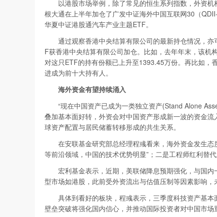
以港股市场举例，除了常见的恒生系列指数，外资机构
根大通在上半年加仓了广发中证海外中国互联网30（QDII-
华夏中证港股通汽车产业主题ETF。
通过观察香港中央结算有限公司的最新持仓情况，亦可
F获香港中央结算有限公司加仓。比如，去年年末，该机构持
对这只ETF的持有份额已上升至1393.45万份。再比如
进成为前十大持有人。
海外资金有望持续涌入
“现在中国资产已成为一类独立资产(Stand Alone 
叠加基本面好转，外资会对中国资产形成新一波的资金流
球资产配置与居民储蓄转移形成的共生关系。
在安联基金研究部总经理程彧看来，海外资金发生态度
等前沿领域，中国的技术优势明显”；二是工程师红利替
宏利基金表示，近期，美联储降息预期强化，与国内一
型市场如港股，此前受外资流出与估值压制等因素影响，
具体到看好的板块，程彧表示，三季度科技资产基本面
壁垒突破将强化国内信心，并推动国际投资者对中国市场