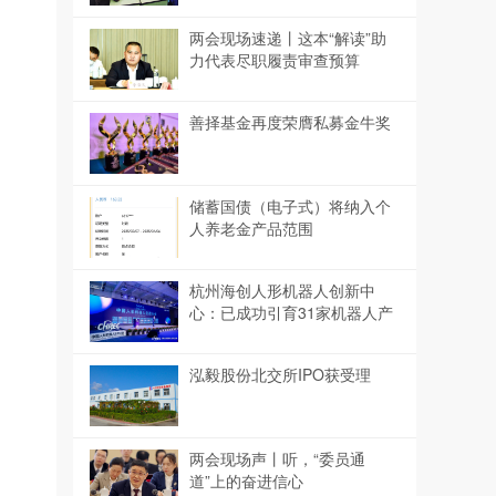
教育工作者为推动构建人类命
两会现场速递丨这本“解读”助
运共同体贡献智慧和力量
力代表尽职履责审查预算
善择基金再度荣膺私募金牛奖
储蓄国债（电子式）将纳入个
人养老金产品范围
杭州海创人形机器人创新中
心：已成功引育31家机器人产
业链企业
泓毅股份北交所IPO获受理
两会现场声丨听，“委员通
道”上的奋进信心