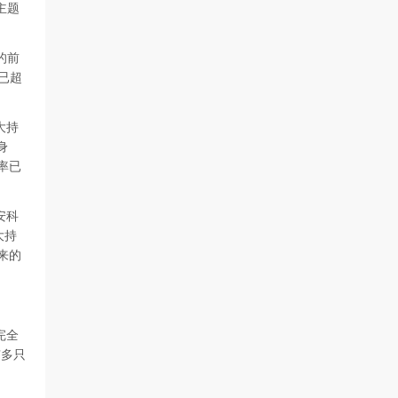
主题
的前
已超
大持
身
率已
安科
大持
来的
完全
有多只