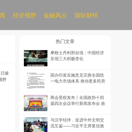
闻
经济视野
金融风云
国际财经
热门文章
摩根士丹利邢自强：中国经济
呈现三大积极变化
近日披
国办印发实施意见完善全国统
视野
一电力市场体系 推动更多民营
企业参与电力市场
两会受权发布丨全国政协十四
届四次会议举行新闻发布会 政
协大会定于3月4日下午3时开
幕
与汉学结伴，促进中外文明交
流互鉴——习近平主席复信激
励广大青年汉学家和国际中文