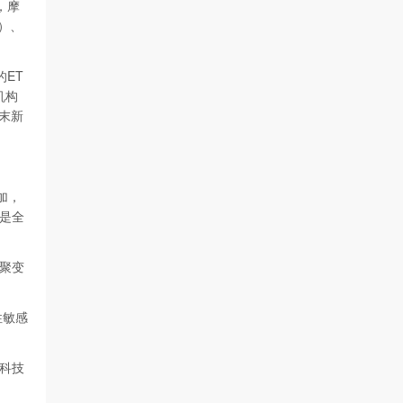
，摩
I）、
ET
机构
度末新
加，
是全
聚变
性敏感
科技