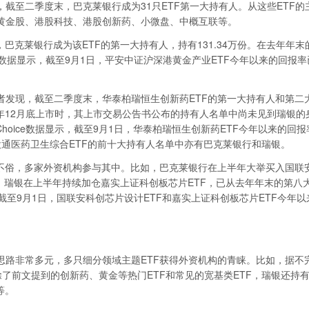
至二季度末，巴克莱银行成为31只ETF第一大持有人。从这些ETF的
黄金股、港股科技、港股创新药、小微盘、中概互联等。
克莱银行成为该ETF的第一大持有人，持有131.34万份。在去年年末
e数据显示，截至9月1日，平安中证沪深港黄金产业ETF今年以来的回报率
现，截至二季度末，华泰柏瑞恒生创新药ETF的第一大持有人和第二
年12月底上市时，其上市交易公告书公布的持有人名单中尚未见到瑞银的
hoice数据显示，截至9月1日，华泰柏瑞恒生创新药ETF今年以来的回报
股通医药卫生综合ETF的前十大持有人名单中亦有巴克莱银行和瑞银。
俗，多家外资机构参与其中。比如，巴克莱银行在上半年大举买入国联
人。瑞银在上半年持续加仓嘉实上证科创板芯片ETF，已从去年年末的第八
，截至9月1日，国联安科创芯片设计ETF和嘉实上证科创板芯片ETF今年以
非常多元，多只细分领域主题ETF获得外资机构的青睐。比如，据不
除了前文提到的创新药、黄金等热门ETF和常见的宽基类ETF，瑞银还持
等。