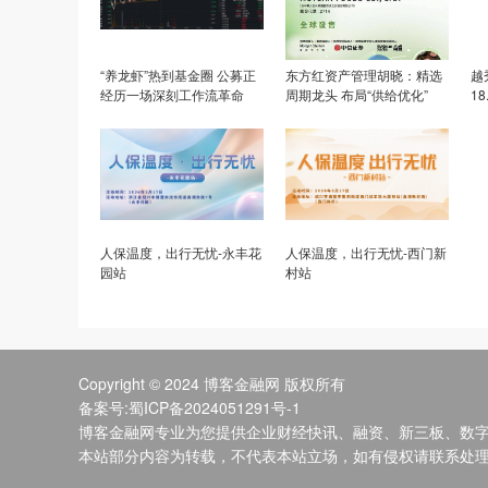
“养龙虾”热到基金圈 公募正
东方红资产管理胡晓：精选
越
经历一场深刻工作流革命
周期龙头 布局“供给优化”
1
创
人保温度，出行无忧-永丰花
人保温度，出行无忧-西门新
园站
村站
Copyright © 2024 博客金融网 版权所有
备案号:蜀ICP备2024051291号-1
博客金融网专业为您提供企业财经快讯、融资、新三板、数
本站部分内容为转载，不代表本站立场，如有侵权请联系处